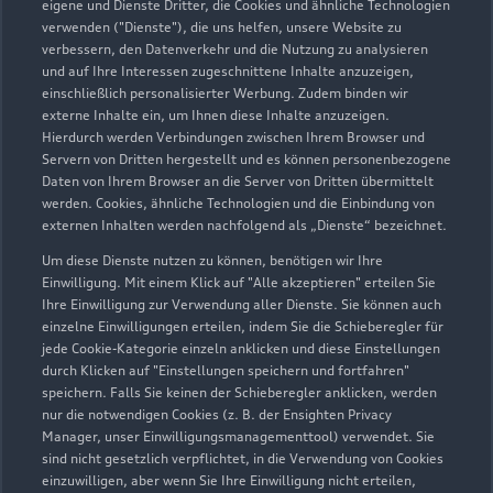
eigene und Dienste Dritter, die Cookies und ähnliche Technologien
Servicepartner
e-tron
verwenden ("Dienste"), die uns helfen, unsere Website zu
verbessern, den Datenverkehr und die Nutzung zu analysieren
und auf Ihre Interessen zugeschnittene Inhalte anzuzeigen,
einschließlich personalisierter Werbung. Zudem binden wir
externe Inhalte ein, um Ihnen diese Inhalte anzuzeigen.
Hierdurch werden Verbindungen zwischen Ihrem Browser und
Servern von Dritten hergestellt und es können personenbezogene
Daten von Ihrem Browser an die Server von Dritten übermittelt
werden. Cookies, ähnliche Technologien und die Einbindung von
externen Inhalten werden nachfolgend als „Dienste“ bezeichnet.
Um diese Dienste nutzen zu können, benötigen wir Ihre
Einwilligung. Mit einem Klick auf "Alle akzeptieren" erteilen Sie
Ihre Einwilligung zur Verwendung aller Dienste. Sie können auch
einzelne Einwilligungen erteilen, indem Sie die Schieberegler für
Obernierstraße 13-15
jede Cookie-Kategorie einzeln anklicken und diese Einstellungen
durch Klicken auf "Einstellungen speichern und fortfahren"
53119 Bonn
speichern. Falls Sie keinen der Schieberegler anklicken, werden
nur die notwendigen Cookies (z. B. der Ensighten Privacy
0228 559400
Manager, unser Einwilligungsmanagementtool) verwendet. Sie
sind nicht gesetzlich verpflichtet, in die Verwendung von Cookies
einzuwilligen, aber wenn Sie Ihre Einwilligung nicht erteilen,
info@autohaus-nolden.de