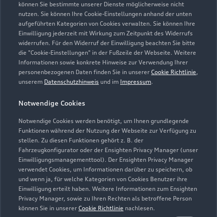
können Sie bestimmte unserer Dienste möglicherweise nicht
nutzen. Sie können Ihre Cookie-Einstellungen anhand der unten
Kontaktdaten herunterladen
aufgeführten Kategorien von Cookies verwalten. Sie können Ihre
Einwilligung jederzeit mit Wirkung zum Zeitpunkt des Widerrufs
widerrufen. Für den Widerruf der Einwilligung beachten Sie bitte
die "Cookie-Einstellungen" in der Fußzeile der Webseite. Weitere
Informationen sowie konkrete Hinweise zur Verwendung Ihrer
Öffnungszeiten
personenbezogenen Daten finden Sie in unserer
Cookie Richtlinie
,
unserem
Datenschutzhinweis
und im
Impressum
.
Verkauf
Notwendige Cookies
Geschlossen
,
öffnet am
Freitag 08:00
Notwendige Cookies werden benötigt, um Ihnen grundlegende
Funktionen während der Nutzung der Webseite zur Verfügung zu
Service
stellen. Zu diesen Funktionen gehört z. B. der
Fahrzeugkonfigurator oder der Ensighten Privacy Manager (unser
Geschlossen
,
öffnet am
Freitag 07:00
Einwilligungsmanagementtool). Der Ensighten Privacy Manager
verwendet Cookies, um Informationen darüber zu speichern, ob
Teile- & Zubehörverkauf
und wenn ja, für welche Kategorien von Cookies Benutzer ihre
Einwilligung erteilt haben. Weitere Informationen zum Ensighten
Geschlossen
,
öffnet am
Freitag 07:30
Privacy Manager, sowie zu Ihren Rechten als betroffene Person
können Sie in unserer
Cookie Richtlinie
nachlesen.