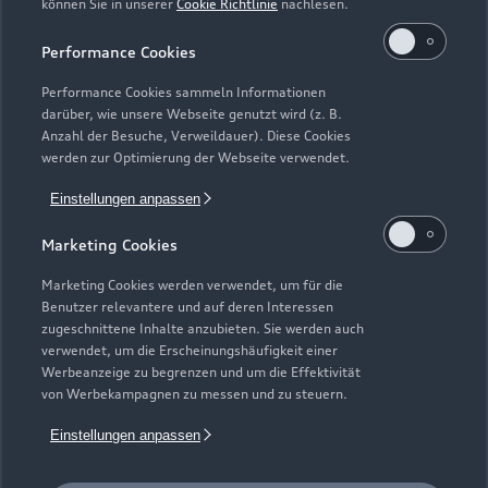
können Sie in unserer
Cookie Richtlinie
nachlesen.
Kaufen & leasen
Alle Modelle
Performance Cookies
Modelle vergleichen
Service & Zubehör
Performance Cookies sammeln Informationen
Neuwagensuche
darüber, wie unsere Webseite genutzt wird (z. B.
Elektromodelle
Anzahl der Besuche, Verweildauer). Diese Cookies
Gebrauchtwagensuche
Support
werden zur Optimierung der Webseite verwendet.
Saisonale Angebote
Plug-in-Hybride
Gebrauchtwagen
Einstellungen anpassen
Audi Services
Über Audi
Kundenservice
Finanzierung
Marketing Cookies
Garantie
Händlersuche
Aktionen & Angebote
Unternehmen
Marketing Cookies werden verwendet, um für die
Audi digital services
Benutzer relevantere und auf deren Interessen
Audi Code
Geschäftskunden
Karriere
zugeschnittene Inhalte anzubieten. Sie werden auch
myAudi
verwendet, um die Erscheinungshäufigkeit einer
Häufige Fragen (FAQ)
Investor Relations
Werbeanzeige zu begrenzen und um die Effektivität
© 2026 AUDI AG. Alle Rechte vorbehalten
von Werbekampagnen zu messen und zu steuern.
Audi Online Beratung
Presse & Media Center
Impressum
Rechtliches
Hinweisgebersystem
Einstellungen anpassen
Online-Terminvereinbarung
Datenschutz
Datenschutzinformation
Cookie-Einstellungen
Servicekontakt